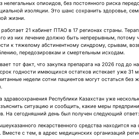
з нелегальных опиоидов, без постоянного риска перед
циальной изоляции. Это шанс сохранить здоровье, сем
ной жизни.
 работает 21 кабинет ПТАО в 17 регионах страны. Тера
ого из них лечение должно быть непрерывным, потому 
сти к тяжелому абстинентному синдрому, срывам, во
блению, передозировкам и смертельным исходам.
ает тот факт, что закупка препарата на 2026 год до н
 срок годности имеющихся остатков истекает уже 31 м
считанные недели сотни пациентов могут остаться без 
.
а здравоохранения Республики Казахстан уже нескольк
азъяснить ситуацию и сообщить, какие меры предприн
в. На сегодняшний день был получен следующий ответ:
вышеуказанного лекарственного средства находится на
 Вместе с тем, в адрес медицинских организаций рег