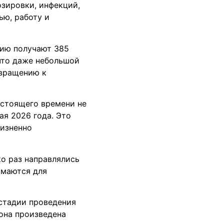
озировки, инфекций,
ью, работу и
пию получают 385
что даже небольшой
звращению к
астоящего времени не
ая 2026 года. Это
жизненно
о раз направлялись
имаются для
 стадии проведения
иона произведена