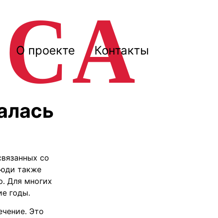
О проекте
Контакты
алась
связанных со
Люди также
ю. Для многих
ие годы.
ечение. Это